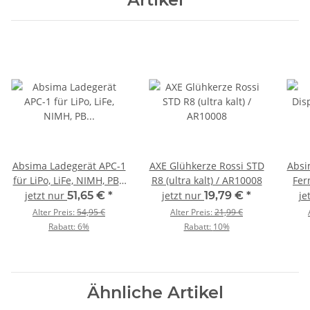
Absima Ladegerät APC-1
AXE Glühkerze Rossi STD
Absi
für LiPo, LiFe, NIMH, PB /
R8 (ultra kalt) / AR10008
Fer
4000013
2,4 
jetzt nur
51,65 €
*
jetzt nur
19,79 €
*
je
Em
Alter Preis:
54,95 €
Alter Preis:
21,99 €
Rabatt:
6%
Rabatt:
10%
Ähnliche Artikel