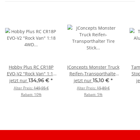
Hobby Plus RC CR18P
JConcepts Monster Truck
Tam
EVO-V2 "Rock Van" 1:18
Reifen-Transporthalter
Sto
4WD Rock Crawler RTR,
Tire Stick blau, für 4
B
jetzt nur
134,96 €
*
jetzt nur
15,10 €
*
j
blau / HBP1810503-BL
montierte Reifen, 4
Alter Preis:
149,95 €
Alter Preis:
15,89 €
Stück / JCO5273-1
Rabatt:
10%
Rabatt:
5%