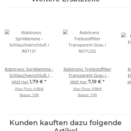
Robitronic Spritklemme -
Robitronic Treibstoffilter
R
Schlauchverschluß /
Transparent Grau /
E
R07131
R07122G
jetzt nur
1,79 €
*
jetzt nur
7,19 €
*
j
Alter Preis:
1,99 €
Alter Preis:
7,99 €
Rabatt:
10%
Rabatt:
10%
Kunden kauften dazu folgende
Artikel