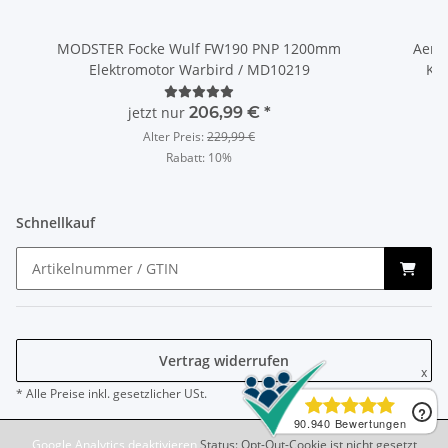
MODSTER Focke Wulf FW190 PNP 1200mm
Aero 
Elektromotor Warbird / MD10219
Kla
jetzt nur
206,99 €
*
Alter Preis:
229,99 €
Rabatt:
10%
Schnellkauf
Vertrag widerrufen
* Alle Preise inkl. gesetzlicher USt.
Google Analytics deaktivieren
Status: Opt-Out-Cookie ist nicht gesetzt