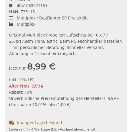
4041033071151
HAN:
733115
Multiplex / DogFighter SR Ersatzteile
Multiplex
Original Multiplex Propeller: Luftschraube 10 x 7 /
25,4x17,8cm ThinElectric. Beim RC-Fachhändler bestellen
– mit persönlicher Beratung. Schneller Versand,
Abholung in Friesenheim möglich.
8,99 €
jetzt nur
inkl. 19% USt.
Alter Preis: 9,99 €
Rabatt:
10%
Unverbindliche Preisempfehlung des Herstellers
:
9,99 €
(Sie sparen
10.01%
, also
1,00 €
)
Knapper Lagerbestand
Lieferzeit:
1 - 4 Werktage
(DE - Ausland abweichend)