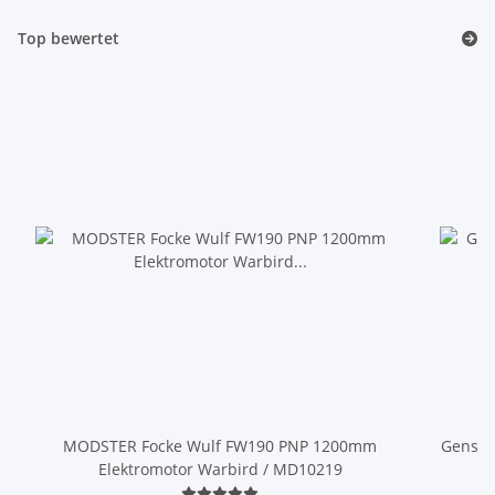
Top bewertet
MODSTER Focke Wulf FW190 PNP 1200mm
GensAc
Elektromotor Warbird / MD10219