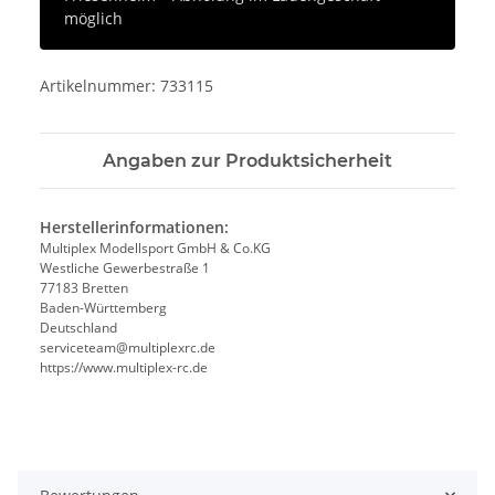
möglich
Artikelnummer: 733115
Angaben zur Produktsicherheit
Herstellerinformationen:
Multiplex Modellsport GmbH & Co.KG
Westliche Gewerbestraße 1
77183 Bretten
Baden-Württemberg
Deutschland
serviceteam@multiplexrc.de
https://www.multiplex-rc.de