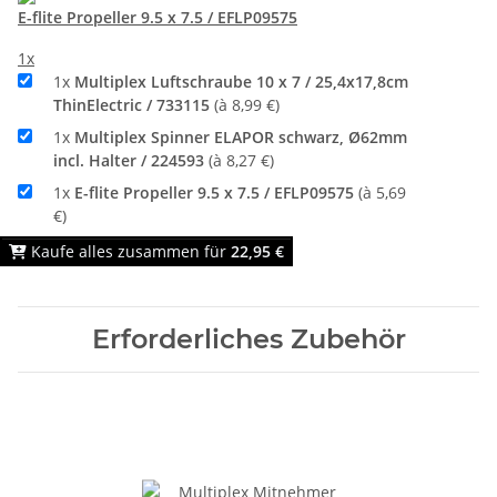
E-flite Propeller 9.5 x 7.5 / EFLP09575
1x
1x
Multiplex Luftschraube 10 x 7 / 25,4x17,8cm
ThinElectric / 733115
(à 8,99 €)
1x
Multiplex Spinner ELAPOR schwarz, Ø62mm
incl. Halter / 224593
(à 8,27 €)
1x
E-flite Propeller 9.5 x 7.5 / EFLP09575
(à 5,69
€)
Kaufe alles zusammen für
22,95 €
Erforderliches Zubehör