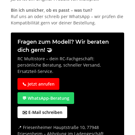
Bin ich unsicher, ob es passt – was tun?
Ruf uns an oder schreib per WhatsApp – wir prüfen die
Kompatibilität gern vor deiner Bestellung.
Fragen zum Modell? Wir beraten
dich gern! 🤝
RC Multistore – dein RC-Fachgeschäft:
persönliche Beratung, schneller Versand,
Ersatzteil-Service.
📞 Jetzt anrufen
💬 WhatsApp-Beratung
✉️ E-Mail schreiben
📍 Friesenheimer Hauptstraße 10, 77948
Friesenheim – Abholung im Ladengeschäft