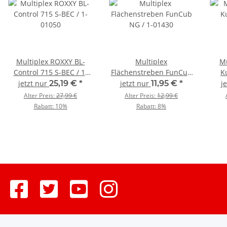
Multiplex ROXXY BL-
Multiplex
Mu
Control 715 S-BEC / 1-
Flächenstreben FunCub
K
01050
NG / 1-01430
Flä
jetzt nur
25,19 €
*
jetzt nur
11,95 €
*
j
Alter Preis:
27,99 €
Alter Preis:
12,99 €
Rabatt:
10%
Rabatt:
8%