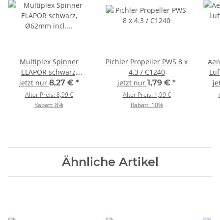
Multiplex Spinner
Pichler Propeller PWS 8 x
Aer
ELAPOR schwarz,
4.3 / C1240
Luf
Ø62mm incl. Halter /
jetzt nur
8,27 €
*
jetzt nur
1,79 €
*
je
224593
Alter Preis:
8,99 €
Alter Preis:
1,99 €
Rabatt:
8%
Rabatt:
10%
Ähnliche Artikel