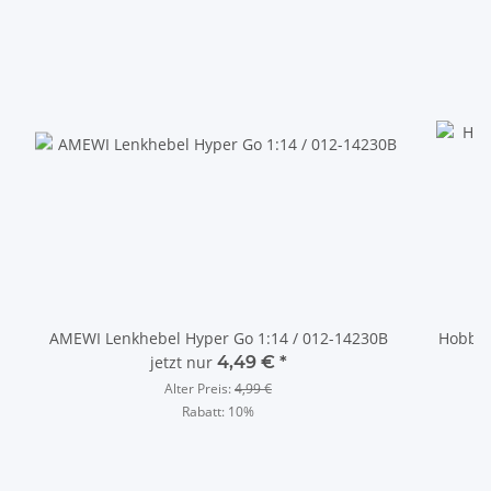
AMEWI Lenkhebel Hyper Go 1:14 / 012-14230B
HobbyZ
jetzt nur
4,49 €
*
Alter Preis:
4,99 €
Rabatt:
10%