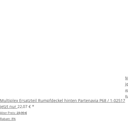
M
j
Al
R
Multiplex Ersatzteil Rumpfdeckel hinten Partenavia P68 / 1-02517
jetzt nur
22,07 €
*
Alter Preis:
23,99 €
Rabatt:
8%