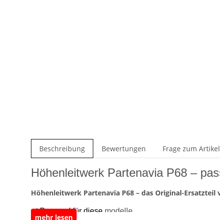
weitere Registerkarten anzeigen
Beschreibung
Bewertungen
Frage zum Artikel
Höhenleitwerk Partenavia P68 – pas
Höhenleitwerk Partenavia P68 – das Original-Ersatzteil 
✅ Passend für diese
modelle
mehr lesen