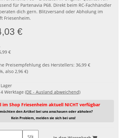
assend für Partenavia P68. Direkt beim RC-Fachhändler
 beraten dich gern. Blitzversand oder Abholung im
t Friesenheim.
4,03 €
.
6,99 €
he Preisempfehlung des Herstellers
:
36,99 €
8%
, also
2,96 €
)
f Lager
- 4 Werktage
(DE - Ausland abweichend)
l im Shop Friesenheim aktuell NICHT verfügbar
 möchten den Artikel bei uns anschauen oder abholen?
Kein Problem, melden sie sich bei uns!
Stk
In den Warenkorb