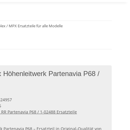
lex / MPX Ersatzteile für alle Modelle
x Höhenleitwerk Partenavia P68 /
024957
5
 RR Partenavia P68 / 1-02488 Ersatzteile
x
 Partenavia P68 – Ersatzteil in Original-Qualität von