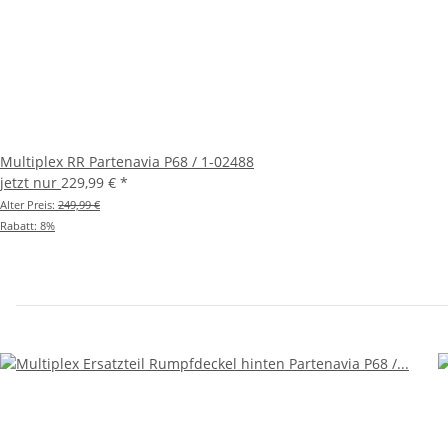
📍 Friesenheimer Hauptstraße 10, 77948 Friesenheim
Artikelnummer: 1-02495
Multiplex RR Partenavia P68 / 1-02488
jetzt nur
229,99 €
*
Alter Preis:
249,99 €
Rabatt:
8%