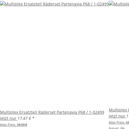
Multiplex 
Multiplex Ersatzteil Räderset Partenavia P68 / 1-02499
jetzt nur
1
jetzt nur
17,47 €
*
Alter Preis:
12
Alter Preis:
18,99 €
Rabatt:
8%