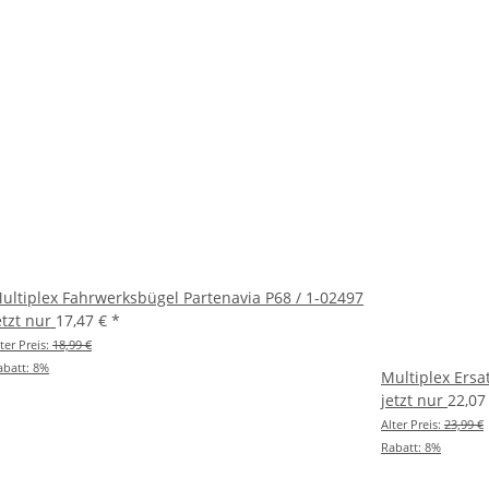
ultiplex Fahrwerksbügel Partenavia P68 / 1-02497
etzt nur
17,47 €
*
ter Preis:
18,99 €
abatt:
8%
Multiplex Ersa
jetzt nur
22,07
Alter Preis:
23,99 €
Rabatt:
8%