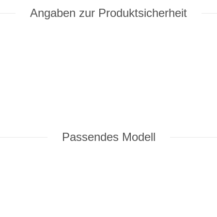
Angaben zur Produktsicherheit
einteile mit in den
Warenkorb
– so steht dein Modell nicht länger a
Passendes Modell
 auch nach dem Kauf.
! 🤝
tung, schneller Versand, Ersatzteil-Service.
✉️ E-Mail schreiben