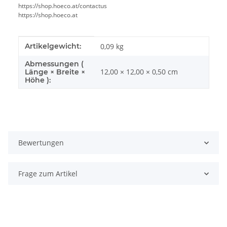
https://shop.hoeco.at/contactus
Perfekt für Wartung, Tuning oder Reparatur
https://shop.hoeco.at
Solide Qualität für Hobby & ambitionierte Fahrer
Passt zu / Alternative zu
Produkteigenschaft
Wert
Artikelgewicht:
0,09
kg
Ideal als Ersatz oder Upgrade für kompatible RC-
modelle
.
Abmessungen (
Achte auf Baugröße, Anschlüsse und Einsatzbereich für die
12,00 × 12,00 × 0,50 cm
Länge × Breite ×
optimale Wahl.
Höhe ):
Du bist dir unsicher?
Schreib uns kurz über WhatsApp
oder
per E-Mail
– wir helfen dir gerne weiter 🙂
Bewertungen
Frage zum Artikel