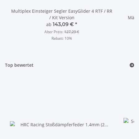
Multiplex Einsteiger Segler EasyGlider 4 RTF / RR
H
/ Kit Version
Männ
ab
143,09 €
*
Alter Preis:
127,29 €
Rabatt:
10%
Top bewertet