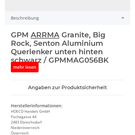
Beschreibung
GPM
ARRMA
Granite, Big
Rock, Senton Aluminium
Querlenker unten hinten
schwarz / GPMMAG056BK
mehr lesen
RC Modellbau Zubehör
& Technik von GPM
Mit
GPM
ARRMA
Granite, Big Rock, Senton Aluminium
Angaben zur Produktsicherheit
Querlenker unten hinten schwarz / GPMMAG056BK
erhältst du ein hochwertiges Produkt für dein RC-Modell.
Egal ob Ersatzteil, Upgrade oder
Zubehör
– dieser Artikel
Herstellerinformationen:
unterstützt dich dabei, dein Modell zuverlässig zu betreiben
HOECO Handels GmbH
und zu optimieren.
Fischagasse 44
2483 Ebreichsdorf
Geeignet für verschiedene RC-Anwendungen je
Niederösterreich
nach Ausführung
Österreich