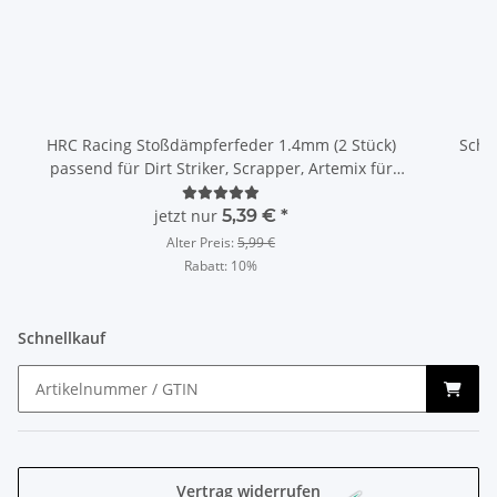
HRC Racing Stoßdämpferfeder 1.4mm (2 Stück)
Schu
passend für Dirt Striker, Scrapper, Artemix für
NEOXX V2 ERSATZTEIL / HRC15-P003
jetzt nur
5,39 €
*
Alter Preis:
5,99 €
Rabatt:
10%
Schnellkauf
Vertrag widerrufen