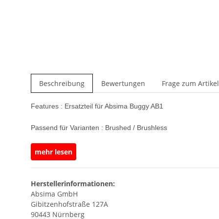
weitere Registerkarten anzeigen
Beschreibung
Bewertungen
Frage zum Artikel
Features : Ersatzteil für Absima Buggy AB1
Passend für Varianten : Brushed / Brushless
Felgen Mitnehmer 12 mm 6 Kant
mehr lesen
Ø 85 mm
Reifenbreite 35 mm
Mit Einlage
Herstellerinformationen:
Fertig verklebt
Absima GmbH
0 Offset
Gibitzenhofstraße 127A
Felgen Design : 5 V - Speichen schwarz
90443 Nürnberg