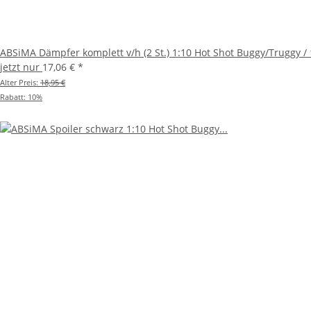
ABSiMA Dämpfer komplett v/h (2 St.) 1:10 Hot Shot Buggy/Truggy /
jetzt nur
17,06 €
*
Alter Preis:
18,95 €
Rabatt:
10%