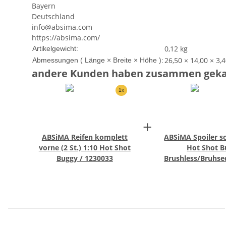
Bayern
Reifenprofil : Blockpin
Deutschland
info@absima.com
https://absima.com/
Produkteigenschaft
Wert
0,12
kg
Artikelgewicht:
26,50 × 14,00 × 3,
Abmessungen ( Länge × Breite × Höhe ):
andere Kunden haben zusammen geka
1x
+
ABSiMA Reifen komplett
ABSiMA Spoiler s
vorne (2 St.) 1:10 Hot Shot
Hot Shot B
Buggy / 1230033
Brushless/Bruhse