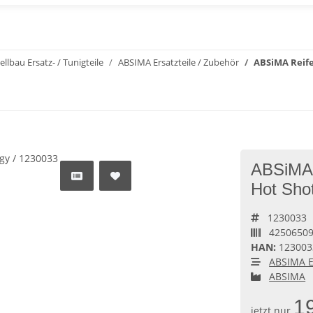
llbau Ersatz- / Tunigteile
ABSIMA Ersatzteile / Zubehör
ABSiMA Reifen
ABSiMA R
Hot Sho
1230033
4250650
HAN:
123003
ABSIMA E
ABSIMA
1
jetzt nur