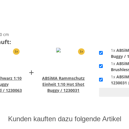
40 cm
uft:
1x
ABSiMA
1x
1x
Buggy / 
1x
ABSiM
+
Brushles
1x
ABSiM
chwarz 1:10
ABSiMA Rammschutz
1230031
(
uggy
Einheit 1:10 Hot Shot
d / 1230063
Buggy / 1230031
Kunden kauften dazu folgende Artikel