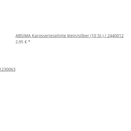
ABSiMA Karosseriesplinte klein/silber (10 St.) / 2440012
2,95 €
*
 1230063