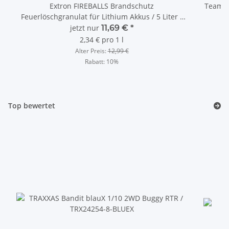
Extron FIREBALLS Brandschutz
Team Co
Feuerlöschgranulat für Lithium Akkus / 5 Liter /
X3360
jetzt nur
11,69 €
*
2,34 € pro 1 l
Alter Preis:
12,99 €
Rabatt:
10%
Top bewertet