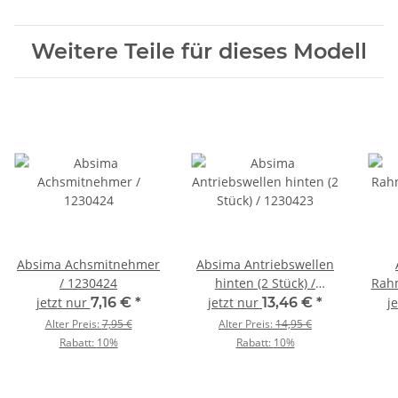
Absima Chassis Metall Hauptrahmen l/r
Absima Getriebe Schutzplatte
Weitere Teile für dieses Modell
🔍 Wozu das Teil dient
Der Motorhalter fixiert den Motor und hält das
Zahnflankenspiel konstant.
Verrutscht der Halter, frisst sich das Ritzel ins
Hauptzahnrad
Aluminium leitet Motorwärme zusätzlich ab
Absima Achsmitnehmer
Absima Antriebswellen
💡 RC Multistore Tipp
/ 1230424
hinten (2 Stück) /
Rahm
Kleinteile wie Schrauben, Lager und Stifte lohnen
1230423
jetzt nur
7,16 €
*
jetzt nur
13,46 €
*
j
sich als Vorrat – wir schicken sie zusammen in
Alter Preis:
7,95 €
Alter Preis:
14,95 €
einem Paket.
Rabatt:
10%
Rabatt:
10%