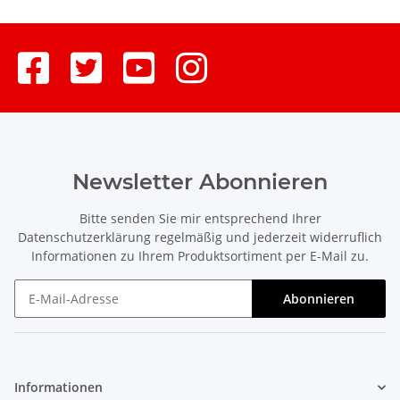
✉️ shop@rc-multistore.de
📍 Friesenheimer Hauptstraße 10, 77948 Friesenheim –
Abholung im Ladengeschäft möglich
Artikelnummer: 1230429
Newsletter Abonnieren
Bitte senden Sie mir entsprechend Ihrer
Datenschutzerklärung
regelmäßig und jederzeit widerruflich
Informationen zu Ihrem Produktsortiment per E-Mail zu.
Abonnieren
Newsletter Abonnieren
Informationen