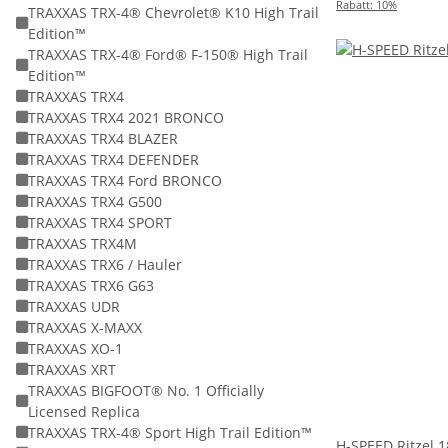
Rabatt:
10%
TRAXXAS TRX-4® Chevrolet® K10 High Trail
Edition™
TRAXXAS TRX-4® Ford® F-150® High Trail
Edition™
TRAXXAS TRX4
TRAXXAS TRX4 2021 BRONCO
TRAXXAS TRX4 BLAZER
TRAXXAS TRX4 DEFENDER
TRAXXAS TRX4 Ford BRONCO
TRAXXAS TRX4 G500
TRAXXAS TRX4 SPORT
TRAXXAS TRX4M
TRAXXAS TRX6 / Hauler
TRAXXAS TRX6 G63
TRAXXAS UDR
TRAXXAS X-MAXX
TRAXXAS XO-1
TRAXXAS XRT
TRAXXAS BIGFOOT® No. 1 Officially
Licensed Replica
TRAXXAS TRX-4® Sport High Trail Edition™
H-SPEED Ritzel 