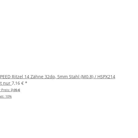
PEED Ritzel 14 Zähne 32dp, 5mm Stahl (M0.8) / HSPX214
zt nur
7,16 €
*
r Preis:
7,95 €
tt:
10%