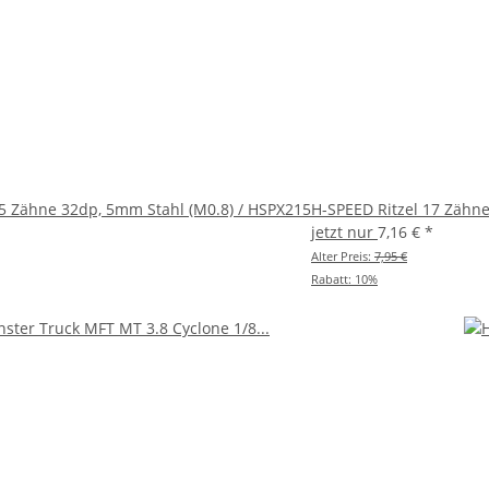
15 Zähne 32dp, 5mm Stahl (M0.8) / HSPX215
H-SPEED Ritzel 17 Zähn
jetzt nur
7,16 €
*
Alter Preis:
7,95 €
Rabatt:
10%