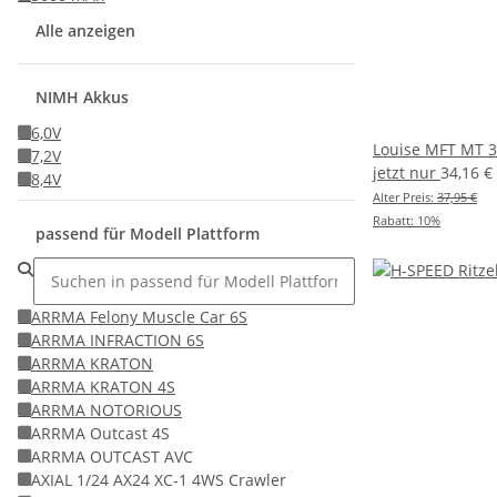
Alle anzeigen
NIMH Akkus
6,0V
Louise MFT MT 3
7,2V
jetzt nur
34,16 €
8,4V
Alter Preis:
37,95 €
Rabatt:
10%
passend für Modell Plattform
ARRMA Felony Muscle Car 6S
ARRMA INFRACTION 6S
ARRMA KRATON
ARRMA KRATON 4S
ARRMA NOTORIOUS
ARRMA Outcast 4S
ARRMA OUTCAST AVC
AXIAL 1/24 AX24 XC-1 4WS Crawler