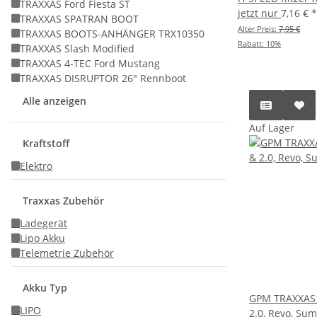
TRAXXAS Ford Fiesta ST
jetzt nur
7,16 €
*
TRAXXAS SPATRAN BOOT
Alter Preis:
7,95 €
TRAXXAS BOOTS-ANHÄNGER TRX10350
Rabatt:
10%
TRAXXAS Slash Modified
TRAXXAS 4-TEC Ford Mustang
TRAXXAS DISRUPTOR 26" Rennboot
Alle anzeigen
Auf Lager
Kraftstoff
Elektro
Traxxas Zubehör
Ladegerät
Lipo Akku
Telemetrie Zubehör
Akku Typ
GPM TRAXXAS 1
LIPO
2.0, Revo, Su