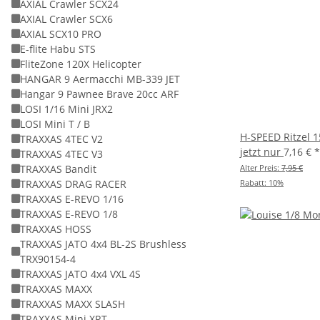
AXIAL Crawler SCX24
AXIAL Crawler SCX6
AXIAL SCX10 PRO
E-flite Habu STS
FliteZone 120X Helicopter
HANGAR 9 Aermacchi MB-339 JET
Hangar 9 Pawnee Brave 20cc ARF
LOSI 1/16 Mini JRX2
LOSI Mini T / B
H-SPEED Ritzel 
TRAXXAS 4TEC V2
jetzt nur
7,16 €
*
TRAXXAS 4TEC V3
Alter Preis:
7,95 €
TRAXXAS Bandit
Rabatt:
10%
TRAXXAS DRAG RACER
TRAXXAS E-REVO 1/16
TRAXXAS E-REVO 1/8
TRAXXAS HOSS
TRAXXAS JATO 4x4 BL-2S Brushless
TRX90154-4
TRAXXAS JATO 4x4 VXL 4S
TRAXXAS MAXX
TRAXXAS MAXX SLASH
TRAXXAS Mini XRT