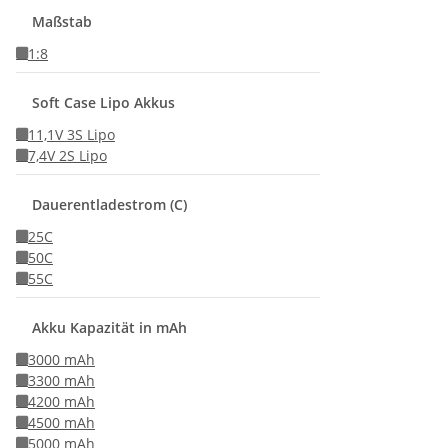
Maßstab
1:8
Soft Case Lipo Akkus
11,1V 3S Lipo
7,4V 2S Lipo
Dauerentladestrom (C)
25C
50C
55C
Akku Kapazität in mAh
3000 mAh
3300 mAh
4200 mAh
4500 mAh
5000 mAh