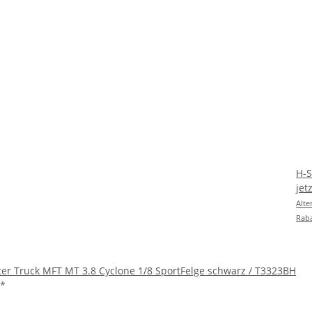
H-S
jet
Alte
Raba
ter Truck MFT MT 3.8 Cyclone 1/8 SportFelge schwarz / T3323BH
*