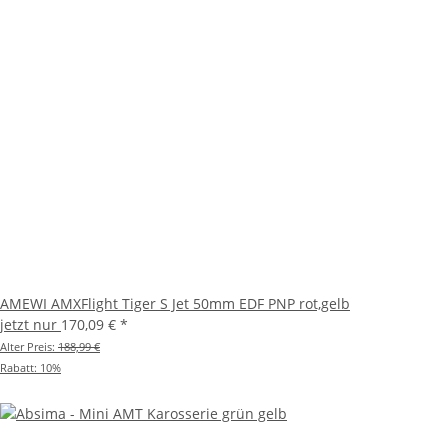
AMEWI AMXFlight Tiger S Jet 50mm EDF PNP rot,gelb
jetzt nur
170,09 €
*
Alter Preis:
188,99 €
Rabatt:
10%