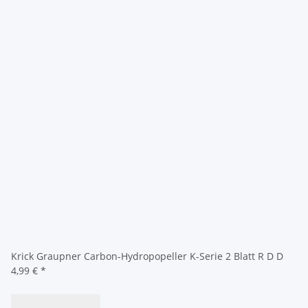
Krick Graupner Carbon-Hydropopeller K-Serie 2 Blatt R D D
4,99 €
*