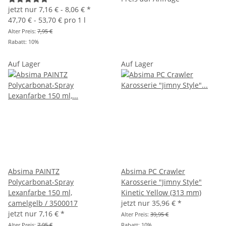
jetzt nur
7,16 € -
8,06 €
*
47,70 € - 53,70 € pro 1 l
Alter Preis:
7,95 €
Rabatt:
10%
Auf Lager
Auf Lager
Absima PAINTZ
Absima PC Crawler
Polycarbonat-Spray
Karosserie "Jimny Style"
Lexanfarbe 150 ml,
Kinetic Yellow (313 mm)
camelgelb / 3500017
jetzt nur
35,96 €
*
jetzt nur
7,16 €
*
Alter Preis:
39,95 €
Alter Preis:
7,95 €
Rabatt:
10%