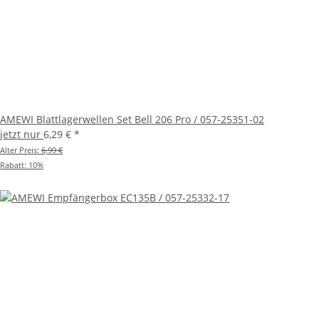
Sechs-Achs-Gyroskop und Sensorik: Zur Stabilisierung des
Flugs, besonders geeignet für Einsteiger
LED-Positionsleuchten an den Seiten und hinten: Für
einfache Erkennung der Flugposition
RTF-Set (Ready-to-Fly) inkl. Fernsteuerung, Akku,
Ladekabel
Leichter und robuster ABS-Kunststoffrumpf
AMEWI Blattlagerwellen Set Bell 206 Pro / 057-25351-02
Flugzeit von bis zu 12 Minuten
jetzt nur
6,29 €
*
Auto-Landen auf Knopfdruck
Alter Preis:
6,99 €
Rabatt:
10%
Slide-Lock Akkusystem für schnellen Akkuwechsel
Akku mit USB-C Ladebuchse
Hochpräzise 2,4GHz Fernsteuerung
LED-Status-Anzeige auf der Oberseite des Modells
Aluminiumrotorkopf
Teil-Aluminium Taumelscheibe
Brushless-Motoren vorne und hinten