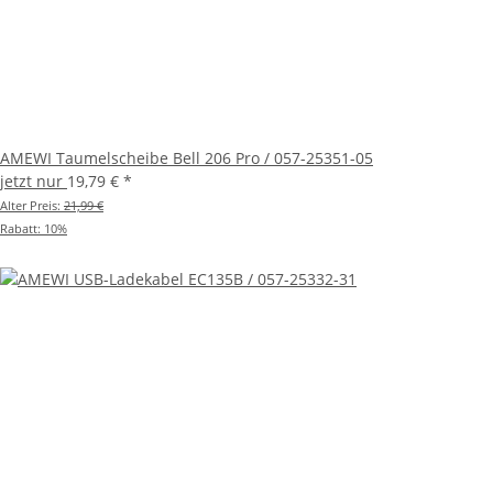
Fragen zum Modell? Wir beraten dich gern! 🤝
📞 07821 380330
💬 WhatsApp
✉️ shop@rc-multistore.de
📍 Friesenheimer Hauptstraße 10, 77948 Friesenheim –
AMEWI Taumelscheibe Bell 206 Pro / 057-25351-05
Abholung im Ladengeschäft möglich
jetzt nur
19,79 €
*
Alter Preis:
21,99 €
Artikelnummer: 25352
Rabatt:
10%