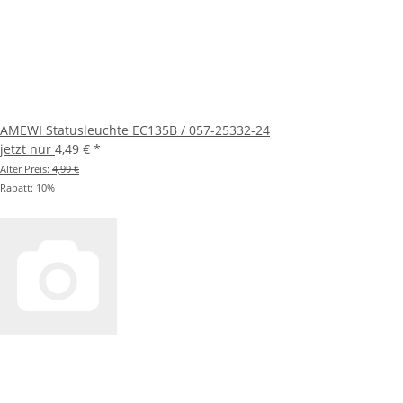
Die Flugzeit liegt bei 10 bis 12 Minuten. Der
LiPo
-Akku mit
1200mAh wird über USB-C geladen und braucht dafür etwa
90 bis 120 Minuten.
Wie starte ich die Motoren?
Beide Steuerknüppel werden in die jeweils untere äußere
Ecke bewegt, dadurch entsperren die Brushless-Motoren.
AMEWI Statusleuchte EC135B / 057-25332-24
Anschließend bringt der Gas-/Pitch-Hebel den Heli auf Höhe.
jetzt nur
4,49 €
*
Ist das Modell für Einsteiger geeignet?
Alter Preis:
4,99 €
Ruf uns an oder schreib uns – wir sagen dir ehrlich, ob das
Rabatt:
10%
Modell zu deiner Erfahrung und deinem Gelände passt.
Bekomme ich Ersatzteile dazu?
Ja. Wir führen das Ersatzteilprogramm von
Amewi
und
bestellen fehlende Teile direkt beim
Hersteller
.
Kann ich das Modell abholen?
Gern – bei uns in Friesenheim. Sag kurz vorher Bescheid,
dann liegt es bereit.