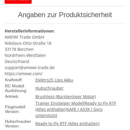
Die Bell UH-1 gehört zu den bekanntesten Hubschraubern
überhaupt, und dieser Nachbau im Maßstab 1:27 wird dem
Vorbild gerecht: sogar die beiden Schiebetüren lassen sich
Angaben zur Produktsicherheit
öffnen.
Geliefert wird als RTF-Set, also mit Fernsteuerung,
Akku
und
Ladekabel
– abheben kann man, sobald der
Akku
Herstellerinformationen:
voll ist. Mit 385mm Rumpflänge, 375mm Rotordurchmesser
AMEWI Trade GmbH
und 290g flugfertig ist der
Heli
groß genug für draußen und
Nikolaus-Otto-Straße 18
handlich genug für den Transport. Angesprochen sind Scale-
33178 Borchen
Fans ab 16 Jahren ebenso wie Einsteiger, die den Schritt zum
Nordrhein-Westfalen
Taumelscheiben-
Heli
wagen wollen.
Deutschland
support@amewi-trade.de
Der Antrieb ist als Dual-Brushless-Konzept ausgeführt: vorne
https://amewi.com/
ein 2511er, hinten ein 1204er Brushless-Motor, beide
Produkteigenschaft
Wert
Elektro
2S Lipo Akku
Kraftstoff:
wartungsarm und kräftig. Am Rotorkopf sitzt
RC Modell
<strong>Aluminium</strong>, die Taumelscheibe ist teilweise
Hubschrauber
Ausführung:
ebenfalls aus Alu gefertigt und wird von drei digitalen
Brushless (Bürstenloser Motor)
Antrieb:
Microservos angesteuert. Für die Fluglage sorgt ein Sechs-
Trainer Einsteiger Modell
Ready to Fly RTF
Achs-Gyroskop zusammen mit einem Barometer und einem
Flugmodell
(Alles enthalten)
SAFE / AS3X / Gyro
Version:
Bodensensor – in Kombination hält der Heli seine Höhe von
unterstützt
allein und schwebt eigenstabil. Auf Knopfdruck landet er
Hubschrauber
Ready to Fly RTF (Alles enthalten)
automatisch, was den Einstieg spürbar entspannter macht.
Version: