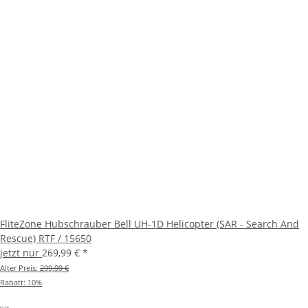
FliteZone Hubschrauber Bell UH-1D Helicopter (SAR - Search And
Rescue) RTF / 15650
jetzt nur
269,99 €
*
Alter Preis:
299,99 €
Rabatt:
10%